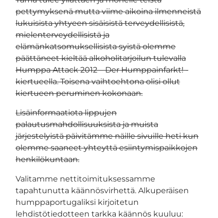
pettymyksenä mutta viime aikoina ilmenneistä
lukuisista yhtyeen sisäisistä terveydellisistä,
mielenterveydellisistä ja
elämänkatsomuksellisista syistä olemme
päättäneet kieltää alkoholitarjoilun tulevalla
Humppa Attack 2012 – Der Humppainfarkt! -
kiertueella. Toisena vaihtoehtona olisi ollut
kiertueen peruminen kokonaan.
Lisäinformaatiota lippujen
palautusmahdollisuuksista ja muista
järjestelyistä päivitämme näille sivuille heti kun
olemme saaneet yhteyttä esiintymispaikkojen
henkilökuntaan.
Valitamme nettitoimituksessamme
tapahtunutta käännösvirhettä. Alkuperäisen
humppaportugaliksi kirjoitetun
lehdistötiedotteen tarkka käännös kuuluu: