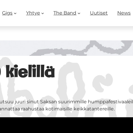
Gigs
Yhtye
The Band
Uutiset
News
ielillä
utsuu juuri sinut Saksan suurimmille humppafestivaaleille
annattaa raahustaa kotimaisille keikkatantereille.