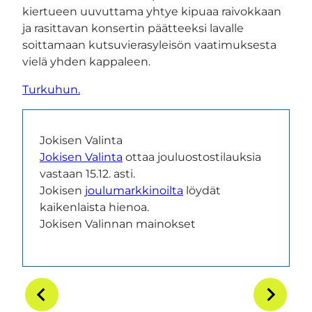
kiertueen uuvuttama yhtye kipuaa raivokkaan
ja rasittavan konsertin päätteeksi lavalle
soittamaan kutsuvierasyleisön vaatimuksesta
vielä yhden kappaleen.
Turkuhun.
Jokisen Valinta
Jokisen Valinta
ottaa jouluostostilauksia
vastaan 15.12. asti.
Jokisen
joulumarkkinoilta
löydät
kaikenlaista hienoa.
Jokisen Valinnan mainokset