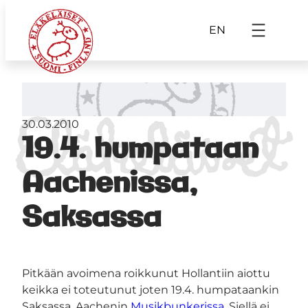
EN
30.03.2010
19.4. humpataan
Aachenissa,
Saksassa
Pitkään avoimena roikkunut Hollantiin aiottu
keikka ei toteutunut joten 19.4. humpataankin
Saksassa, Aachenin
Musikbunkerissa
. Siellä ei