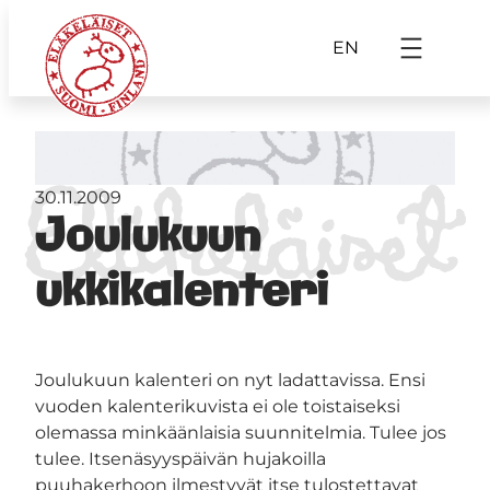
EN
30.11.2009
Joulukuun
ukkikalenteri
Joulukuun kalenteri on nyt ladattavissa. Ensi
vuoden kalenterikuvista ei ole toistaiseksi
olemassa minkäänlaisia suunnitelmia. Tulee jos
tulee. Itsenäsyyspäivän hujakoilla
puuhakerhoon ilmestyvät itse tulostettavat