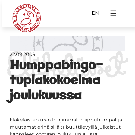
EN
22.09.2009
Humppabingo-
tuplakokoelma
joulukuussa
Eläkeläisten uran hurjimmat huippuhumpat ja
muutamat erinäisillä tribuuttilevyillä julkaistut
kappaleet kootaan joulukuun alussa