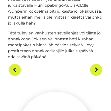
julkaistavalle Humppabingo-tupla-CD:lle.
Alunperin kokoelma piti julkaista jo lokakuussa,
mutta eihän meillä ole mittään kiirettä vai onko
jollakulla häh?
Tätä tulevien vanhusten sävellahjaa voi tilata jo
ennakkoon Jokisen Valinnasta heti kunhan
mahtipaketin hinta lähipäivinä selviää. Levy
postitetaan ennakkotilaajille julkaisupäivää
edeltävänä päivänä.